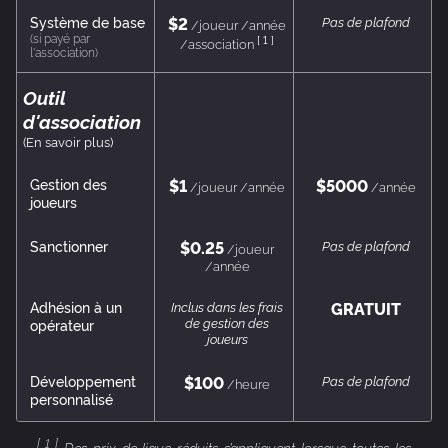
Système de base
$2
Pas de plafond
/joueur /année
(si payé par
[ 1 ]
/association
l'association)
Outil
d'association
(En savoir plus)
Gestion des
$1
$5000
/joueur /année
/année
joueurs
Sanctionner
$0.25
Pas de plafond
/joueur
/année
Adhésion à un
Inclus dans les frais
GRATUIT
de gestion des
opérateur
joueurs
Développement
$100
Pas de plafond
/heure
personnalisé
[ 1 ]